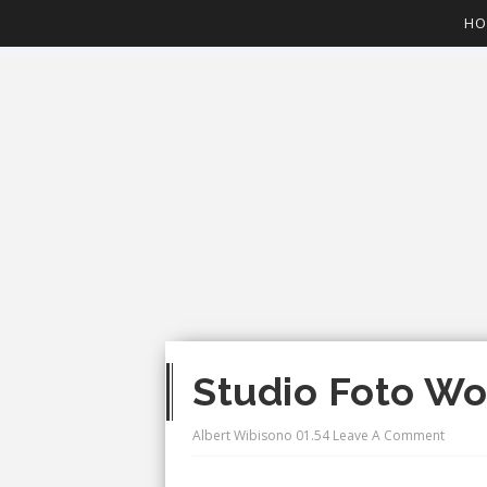
HO
Studio Foto Wo
Albert Wibisono
01.54
Leave A Comment